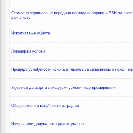
Стамбено збрињавање породица погинулих бораца и РВИ од прве д
ранг листу
Исколчaвање објекта
Локацијски услови
Провјера услађености ископа и темеља са записником о исколче
Увјерење да издати локацијски услови нису промијењени
Обавјештење о могућности изградње
Измјена или допуна локацијских услова