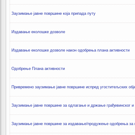
Заузимање јавне површине која припада путу
Издавање еколошке дозволе
Издавање еколошке дозволе након одобрења плана активности
Одобрење Плана активности
Привремено заузимање јавне површине испред угоститељских об
Заузимање јавне површине за одлагање и држање грађевинског и 
Заузимање јавне површине за издавање/продужење одобрења за