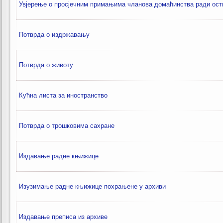
Увјерење о просјечним примањима чланова домаћинства ради ост
Потврда о издржавању
Потврда о животу
Кућна листа за иностранство
Потврда о трошковима сахране
Издавање радне књижицe
Изузимање радне књижице похрањене у архиви
Издавање преписа из архиве