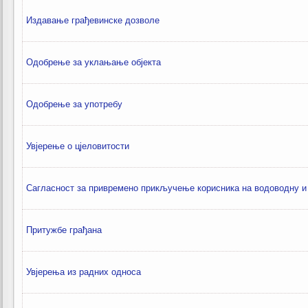
Издавање грађевинске дозволе
Oдобрење за уклањање објекта
Одобрење за употребу
Увјерење о цјеловитости
Сагласност за привремено прикључење корисника на водоводну 
Притужбе грађана
Увјерења из радних односа