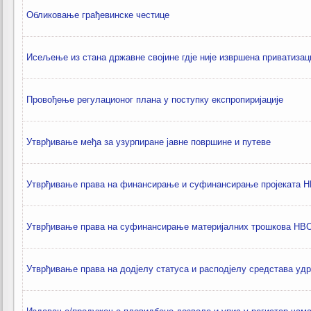
Oбликовање грађевинске честице
Исељење из стана државне својине гдје није извршена приватизац
Провођење регулационог плана у поступку експропиријације
Утврђивање међа за узурпиране јавне површине и путеве
Утврђивање права на финансирање и суфинансирање пројеката 
Утврђивање права на суфинансирање материјалних трошкова НВ
Утврђивање права на додјелу статуса и расподјелу средстава уд