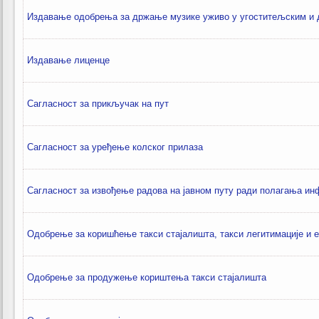
Издавање одобрења за држање музике уживо у угоститељским и 
Издавање лиценце
Сагласност за прикључак на пут
Сагласност за уређење колског прилаза
Сагласност за извођење радова на јавном путу ради полагања ин
Одобрење за коришћење такси стајалишта, такси легитимације и е
Одобрење за продужење кориштења такси стајалишта