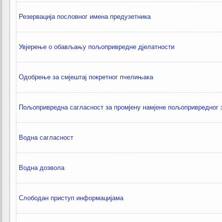
Резервација пословног имена предузетника
Увјерење о обављању пољопривредне дјелатности
Одобрење за смјештај покретног пчелињака
Пољопривредна сагласност за промјену намјене пољопривредног
Водна сагласност
Водна дозвола
Слободан приступ информацијама