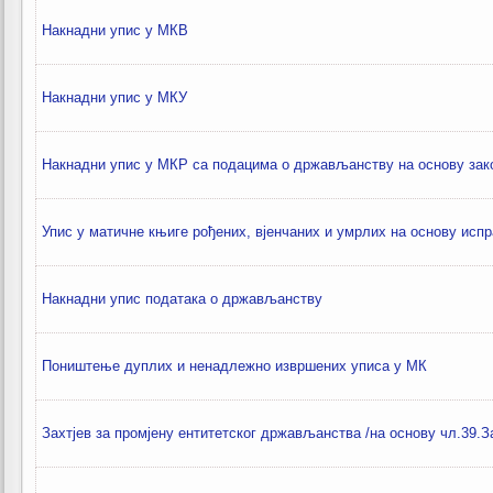
Накнадни упис у МКВ
Накнадни упис у МКУ
Накнадни упис у МКР са подацима о држављанству на основу за
Упис у матичне књиге рођених, вјенчаних и умрлих на основу испр
Накнадни упис података о држављанству
Поништење дуплих и ненадлежно извршених уписа у МК
Захтјев за промјену ентитетског држављанства /на основу чл.39.