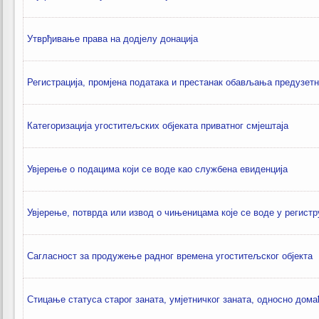
Утврђивање права на додјелу донација
Регистрација, промјена података и престанак обављања предузетн
Категоризација угоститељских објеката приватног смјештаја
Увјерење о подацима који се воде као службена евиденција
Увјерење, потврда или извод о чињеницама које се воде у регистр
Сагласност за продужење радног времена угоститељског објекта
Стицање статуса старог заната, умјетничког заната, односно дом