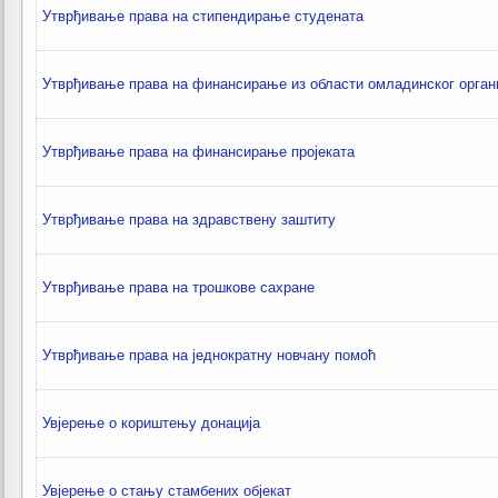
Утврђивање права на стипендирање студената
Утврђивање права на финансирање из области омладинског орга
Утврђивање права на финансирање пројеката
Утврђивање права на здравствену заштиту
Утврђивање права на трошкове сахране
Утврђивање права на једнократну новчану помоћ
Увјерење о кориштењу донација
Увјерење о стању стамбених објекат