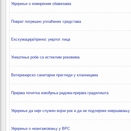
Увјерење о измиреним обавезама
Поврат погрешно уплаћених средстава
Ексхумација/пренос умрлог лица
Уништење робе са истеклим роковима
Ветеринарско санитарни прегледи у клаоницама
Пријава почетка извођења радова-пријава градилишта
Увјерење да није служен војни рок и да не подлијеже извршавању 
Увјерење о неангажовању у ВРС