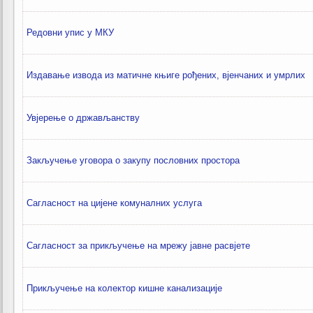
Редовни упис у МКУ
Издавање извода из матичне књиге рођених, вјенчаних и умрлих
Увјерење о држављанству
Закључење уговора о закупу пословних простора
Сагласност на цијене комуналних услуга
Сагласност за прикључење на мрежу јавне расвјете
Прикључење на колектор кишне канализације