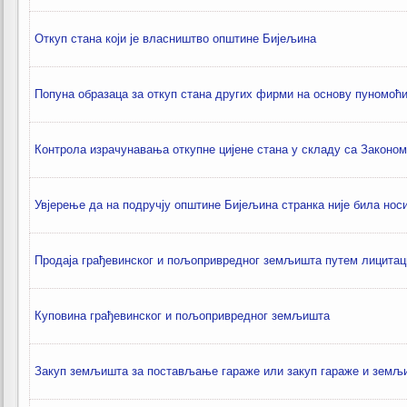
Откуп стана који је власништво општине Бијељина
Попуна образаца за откуп стана других фирми на основу пуномоћ
Контрола израчунавања откупне цијене стана у складу са Законом
Увјерење да на подручју општине Бијељина странка није била нос
Продаја грађевинског и пољопривредног земљишта путем лицитац
Куповина грађевинског и пољопривредног земљишта
Закуп земљишта за постављање гараже или закуп гараже и земљ