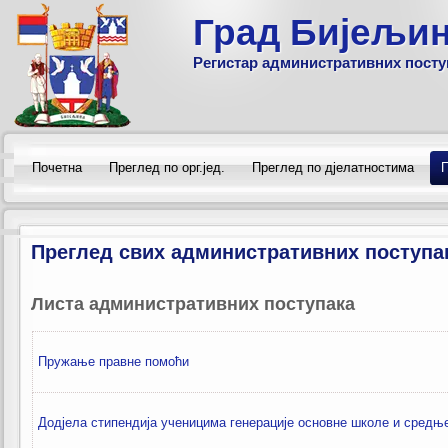
Град Бијељи
Регистар административних посту
Почетна
Преглед по орг.јед.
Преглед по дјелатностима
П
Преглед свих административних поступа
Листа административних поступака
Пружање правне помоћи
Додјела стипендија ученицима генерације основне школе и средњ