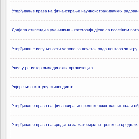
Утврђивање права на финансирање научноистраживачких радова-м
Додјела стипендија ученицима - категорија дјеце са посебним пот
Утврђивање испуњености услова за почетак рада центара за игру
Упис у регистар омладинских организација
Увјерење о статусу стипендисте
Утврђивање права на финансирање предшколског васпитања и о
Утврђивање права на средства за материјалне трошкове средњих