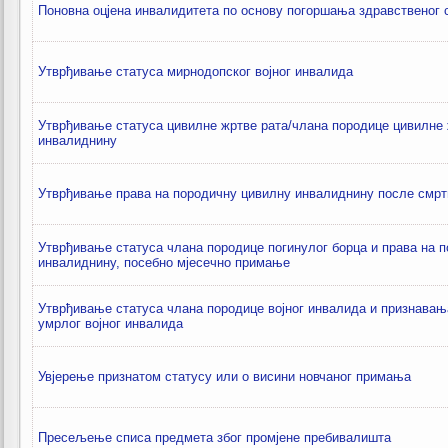
Поновна оцјена инвалидитета по основу погоршања здравственог
Утврђивање статуса мирнодопског војног инвалида
Утврђивање статуса цивилне жртве рата/члана породице цивилне 
инвалиднину
Утврђивање права на породичну цивилну инвалиднину после смрт
Утврђивање статуса члана породице погинулог борца и права на 
инвалиднину, посебно мјесечно примање
Утврђивање статуса члана породице војног инвалида и признавањ
умрлог војног инвалида
Увјерење признатом статусу или о висини новчаног примања
Пресељење списа предмета због промјене пребивалишта