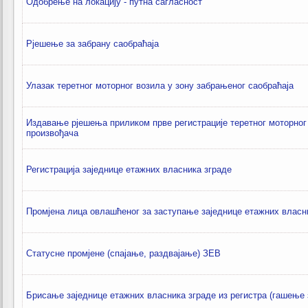
Одобрење на локацију - путна сагласност
Рјешење за забрану саобраћаја
Улазак теретног моторног возила у зону забрањеног саобраћаја
Издавање рјешења приликом прве регистрације теретног моторно
произвођача
Регистрација заједнице етажних власника зграде
Промјена лица овлашћеног за заступање заједнице етажних власн
Статусне промјене (спајање, раздвајање) ЗЕВ
Брисање заједнице етажних власника зграде из регистра (гашење 