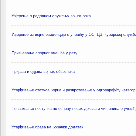
Увјерење о редовном служењу војног рока
Увјерење из војне евиденције о учешћу у ОС, ЦЗ, курирској служб
Признавање спорног учешћа у рату
Пријава и одјава војних обвезника
Утврђивање статуса борца и разврставање у одговарајућу категор
Понављање поступка по основу нових доказа и чињеница о учешћу
Утврђивање права на борачки додатак