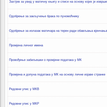
Захтјев за увид у матичну књигу и списе на основу којих је изврш
Одобрење за закључење брака по пуномоћнику
Одобрење за излазак матичара на терен ради обављања вјенчањ
Промјена личног имена
Провођење забиљешки о промјени података у МК
Промјена и допуна података у МК на основу личне изјаве странке
Редовни упис у МКВ
Редовни упис у МКР