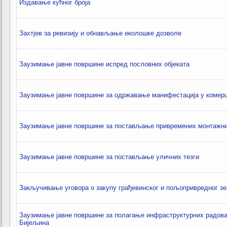
Издавање кућног броја
Захтјев за ревизију и обнављање еколошке дозволе
Заузимање јавне површине испред пословних објеката
Заузимање јавне површине за одржавање манифестација у комерц
Заузимање јавне површине за постављање привремених монтажних
Заузимање јавне површине за постављање уличних тезги
Закључивање уговора о закупу грађевинског и пољопривредног 
Заузимање јавне површине за полагање инфраструктурних радова 
Бијељина