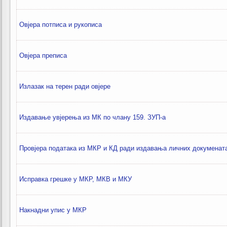
Овјера потписа и рукописа
Овјера преписа
Излазак на терен ради овјере
Издавање увјерења из МК по члану 159. ЗУП-а
Провјера података из МКР и КД ради издавања личних докуменат
Исправка грешке у МКР, МКВ и МКУ
Накнадни упис у МКР