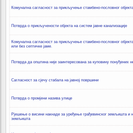
Комунална сагласност за прикључење стамбено-пословног објект
Потврда о прикључености објекта на систем јавне канализације
Комунална сагласност за прикључење стамбено-пословног објекта 
или без септичке јаме.
Потврда да општина није заинтересована за куповину понуђених н
Сагласност за сјечу стабала на јавној површини
Потврда о промјени назива улице
Рјешење о висини накнаде за уређење грађевинског земљишта и н
земљишта