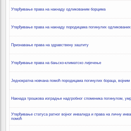
Утврђивање права на накнаду одликованим борцима
Утврђивање права на накнаду породицама погинулих одликованих
Признавање права на здравствену заштиту
Утврђивање права на бањско-климатско лијечење
Једнократна новчана помоћ породицама погинулих бораца, војни
Накнада трошкова изградње надгробног споменика погинулом, ум
Утврђивање статуса ратног војног инвалида и права на личну инва
помоћ