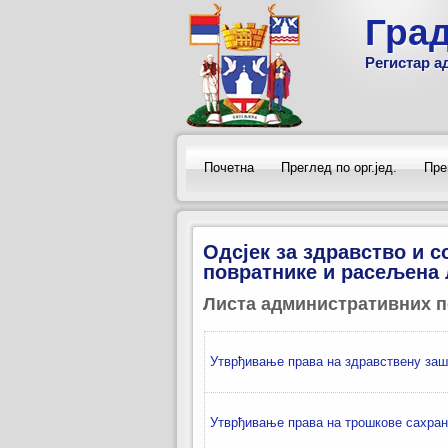
Гра
Регистар а
Почетна
Преглед по орг.јед.
Пре
Одсјек за здравство и 
повратнике и расељена
Листа административних п
Утврђивање права на здравствену заш
Утврђивање права на трошкове сахра