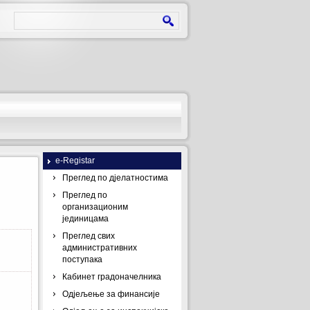
e-Registar
Преглед по дјелатностима
Преглед по
организационим
јединицама
Преглед свих
административних
поступака
Кабинет градоначелника
Одјељење за финансије