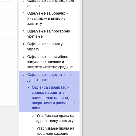
Одјељење за инспекцијске
послове
Одјељење за борачко -
инвалидску и цивилну
заштиту
Одјељење за просторно
уређење
Одјељење за општу
управу
Одјељење за стамбено-
комуналне послове и
заштиту животне средине
Одјељење за друштвене
дјелатности
Одсјек за здравство и
социјалну заштиту,
националне мањине,
повратнике и расељена
лица
Утврђивање права на
здравствену заштиту
Утврђивање права на
трошкове сахране