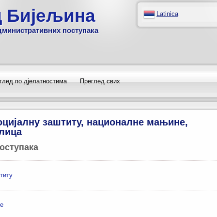
д Бијељина
Latinica
дминистративних поступака
глед по дјелатностима
Преглед свих
социјалну заштиту, националне мањине,
 лица
оступака
титу
не