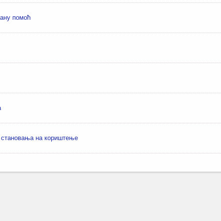
чану помоћ
а
г становања на кориштење