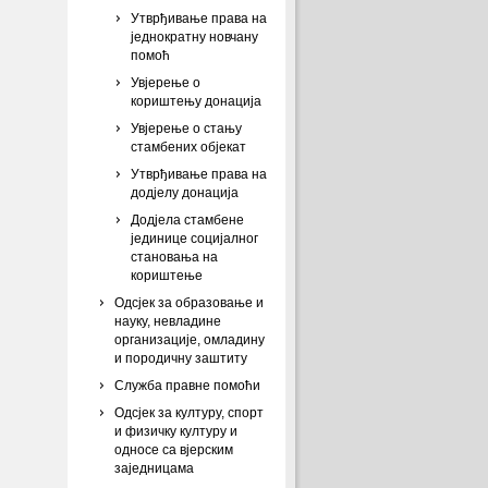
Утврђивање права на
једнократну новчану
помоћ
Увјерење о
кориштењу донација
Увјерење о стању
стамбених објекат
Утврђивање права на
додјелу донација
Додјела стамбене
јединице социјалног
становања на
кориштење
Одсјек за образовање и
науку, невладине
организације, омладину
и породичну заштиту
Служба правне помоћи
Одсјек за културу, спорт
и физичку културу и
односе са вјерским
заједницама