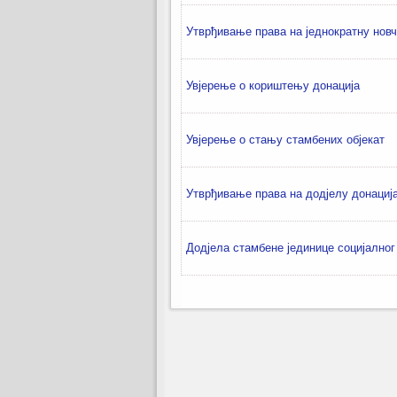
Утврђивање права на једнократну нов
Увјерење о кориштењу донација
Увјерење о стању стамбених објекат
Утврђивање права на додјелу донациј
Додјела стамбене јединице социјално