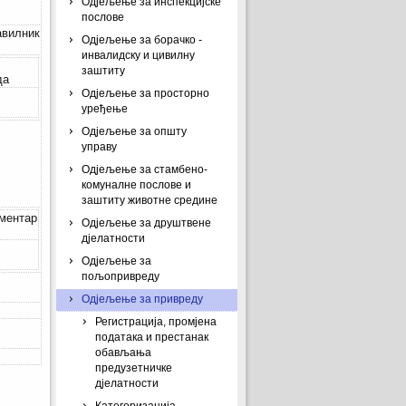
Одјељење за инспекцијске
послове
авилник
Одјељење за борачко -
инвалидску и цивилну
заштиту
да
Одјељење за просторно
уређење
Одјељење за општу
управу
Одјељење за стамбено-
комуналне послове и
заштиту животне средине
ментар
Одјељење за друштвене
дјелатности
Одјељење за
пољопривреду
Одјељење за привреду
Регистрација, промјена
података и престанак
обављања
предузетничке
дјелатности