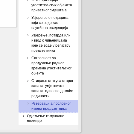
Категоризација
угоститељских објеката
приватног смјештаја
Увјерење о подацима
који се воде као
службена евиденција
Увјерење, потврда или
извод о чињеницама
које се воде у регистру
предузетника
Сагласност за
продужење радног
времена угоститељског
објекта
Стицање статуса старог
заната, умјетничког
заната, односно домаће
радиности
Резервација пословног
имена предузетника
Одјељење комуналне
полиције