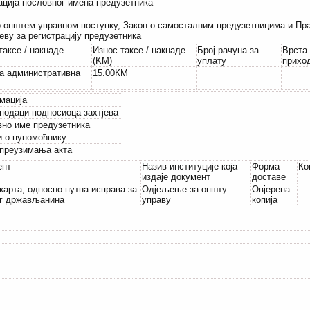
ација пословног имена предузетника
о општем управном поступку, Закон о самосталним предузетницима и Пр
јеву за регистрацију предузетника
таксе / накнаде
Износ таксе / накнаде
Број рачуна за
Врста
(KM)
уплату
прихо
а административна
15.00КМ
мација
подаци подносиоца захтјева
но име предузетника
 о пуномоћнику
преузимања акта
ент
Назив институције која
Форма
Ко
издаје документ
доставе
карта, односно путна исправа за
Одјељење за општу
Овјерена
ог држављанина
управу
копија