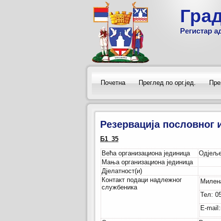
Гра
Регистар а
Почетна
Преглед по орг.јед.
Пре
Резервација пословног 
Б1_35
Већа организациона јединица
Одјеље
Мања организациона јединица
Дјелатност(и)
Контакт подаци надлежног
Милен
службеника
Тел:
0
E-mail: