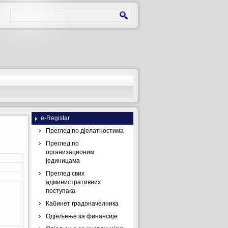
e-Registar
Преглед по дјелатностима
Преглед по
организационим
јединицама
Преглед свих
административних
поступака
Кабинет градоначелника
Одјељење за финансије