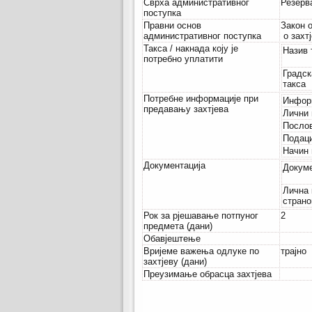
Сврха административног
Резерв
поступка
Правни основ
Закон 
административног поступка
о захт
Такса / накнада коју је
Назив 
потребно уплатити
Градск
такса
Потребне информације при
Инфор
предавању захтјева
Лични 
Послов
Подаци
Начин 
Документација
Докум
Лична 
стран
Рок за рјешавање потпуног
2
предмета (дани)
Обавјештење
Вријеме важења одлуке по
трајно
захтјеву (дани)
Преузимање обрасца захтјева