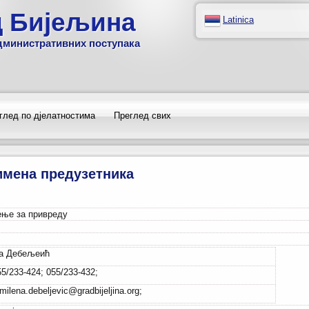
д Бијељина
Latinica
дминистративних поступака
глед по дјелатностима
Преглед свих
имена предузетника
ње за привреду
а Дебељеић
55/233-424; 055/233-432;
milena.debeljevic@gradbijeljina.org;