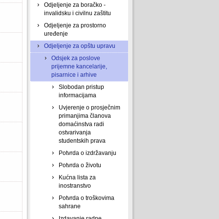
Odjeljenje za boračko -
invalidsku i civilnu zaštitu
Odjeljenje za prostorno
uređenje
Odjeljenje za opštu upravu
Odsjek za poslove
prijemne kancelarije,
pisarnice i arhive
Slobodan pristup
informacijama
Uvjerenje o prosječnim
primanjima članova
domaćinstva radi
ostvarivanja
studentskih prava
Potvrda o izdržavanju
Potvrda o životu
Kućna lista za
inostranstvo
Potvrda o troškovima
sahrane
Izdavanje radne