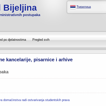
 Bijeljina
Ћирилица
ministrativnih postupaka
ed po djelatnostima
Pregled svih
e kancelarije, pisarnice i arhive
upaka
va domaćinstva radi ostvarivanja studentskih prava