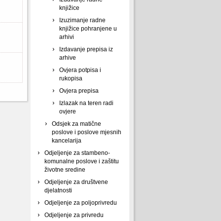
knjižice
Izuzimanje radne
knjižice pohranjene u
arhivi
Izdavanje prepisa iz
arhive
Ovjera potpisa i
rukopisa
Ovjera prepisa
Izlazak na teren radi
ovjere
Odsjek za matične
poslove i poslove mjesnih
kancelarija
Odjeljenje za stambeno-
komunalne poslove i zaštitu
životne sredine
Odjeljenje za društvene
djelatnosti
Odjeljenje za poljoprivredu
Odjeljenje za privredu